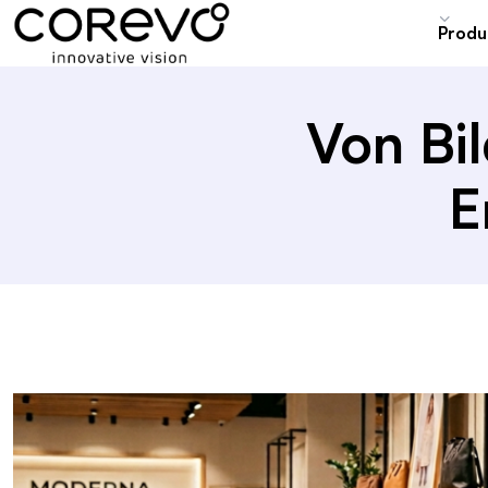
blog_detail
Produ
Von Bil
E