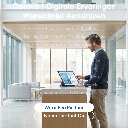
Corevo | Digitale Ervaringen
Wereldwijd Aandrijven
Corevo Levert Slimme, Schaalbare
Digitale Oplossingen Die Merken Helpen
Om Doelgroepen Te Betrekken,
Operaties Te Stroomlijnen En
Impactvolle Digitale Omgevingen Te
Creëren. Van Digitale Signage Tot
Interactieve Applicaties, Wij Zetten
Technologie Om In Betekenisvolle
Ervaringen Op Elk Scherm.
Word Een Partner
Neem Contact Op