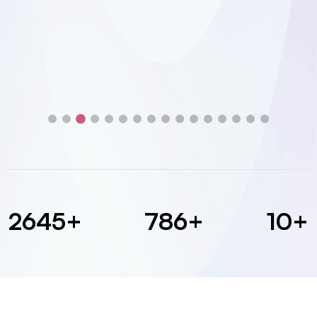
3788
+
1129
+
15
+