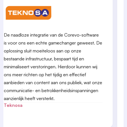
De synchronisatie van de digitale schermen in de
Penti-winkel aan de İstiklal Avenue is een
uitstekend voorbeeld van hoe moderne
technologie kan worden ingezet om complexe
uitdagingen in retailomgevingen op te lossen.
Door gebruik te maken van WebSocket-
technologie was het softwareteam van Penti in
staat een betrouwbare realtime
synchronisatieoplossing te leveren, wat de
visuele impact van de schermen in de winkel
aanzienlijk heeft versterkt.
Penti